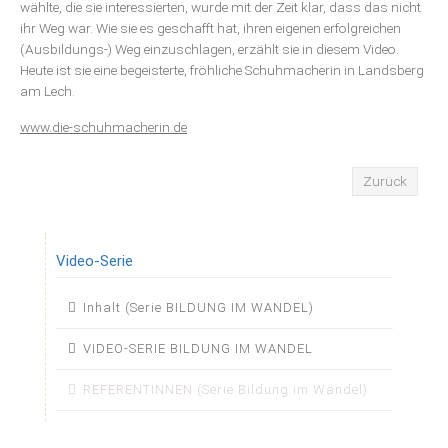
wählte, die sie interessierten, wurde mit der Zeit klar, dass das nicht
ihr Weg war. Wie sie es geschafft hat, ihren eigenen erfolgreichen
(Ausbildungs-) Weg einzuschlagen, erzählt sie in diesem Video.
Heute ist sie eine begeisterte, fröhliche Schuhmacherin in Landsberg
am Lech.
www.die-schuhmacherin.de
Zurück
Video-Serie
Navigation
Inhalt (Serie BILDUNG IM WANDEL)
überspringen
VIDEO-SERIE BILDUNG IM WANDEL
REFERENTINNEN (Serie Bildung im Wandel)