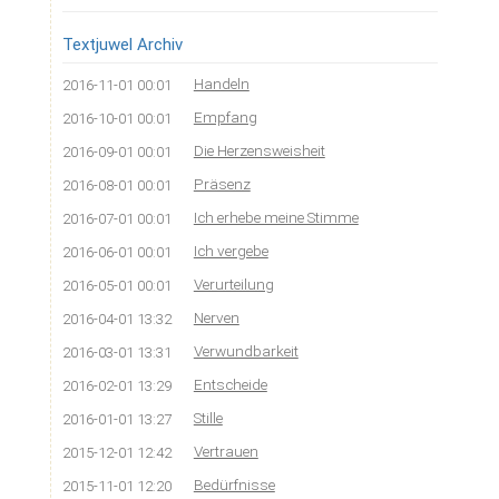
überspringen
Textjuwel Archiv
Handeln
2016-11-01 00:01
Empfang
2016-10-01 00:01
Die Herzensweisheit
2016-09-01 00:01
Präsenz
2016-08-01 00:01
Ich erhebe meine Stimme
2016-07-01 00:01
Ich vergebe
2016-06-01 00:01
Verurteilung
2016-05-01 00:01
Nerven
2016-04-01 13:32
Verwundbarkeit
2016-03-01 13:31
Entscheide
2016-02-01 13:29
Stille
2016-01-01 13:27
Vertrauen
2015-12-01 12:42
Bedürfnisse
2015-11-01 12:20