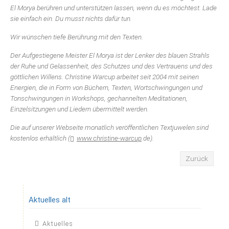
El Morya berühren und unterstützen lassen, wenn du es möchtest. Lade
sie einfach ein. Du musst nichts dafür tun.
Wir wünschen tiefe Berührung mit den Texten.
Der Aufgestiegene Meister El Morya ist der Lenker des blauen Strahls
der Ruhe und Gelassenheit, des Schutzes und des Vertrauens und des
göttlichen Willens. Christine Warcup arbeitet seit 2004 mit seinen
Energien, die in Form von Büchern, Texten, Wortschwingungen und
Tonschwingungen in Workshops, gechannelten Meditationen,
Einzelsitzungen und Liedern übermittelt werden.
Die auf unserer Webseite monatlich veröffentlichen Textjuwelen sind
kostenlos erhältlich (
www.christine-warcup
.de).
Zurück
Aktuelles alt
Navigation
Aktuelles