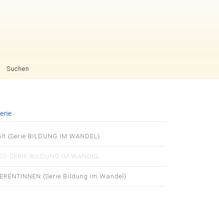
Suchen
erie
igation
alt (Serie BILDUNG IM WANDEL)
pringen
EO-SERIE BILDUNG IM WANDEL
ERENTINNEN (Serie Bildung im Wandel)