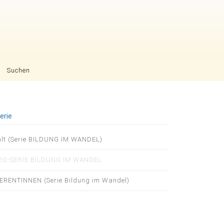
Suchen
erie
igation
alt (Serie BILDUNG IM WANDEL)
pringen
EO-SERIE BILDUNG IM WANDEL
ERENTINNEN (Serie Bildung im Wandel)