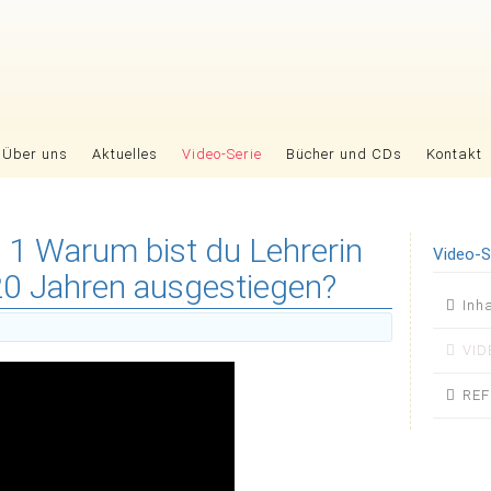
Über uns
Aktuelles
Video-Serie
Bücher und CDs
Kontakt
 1 Warum bist du Lehrerin
Video-S
0 Jahren ausgestiegen?
Nav
Inh
übers
VID
REF