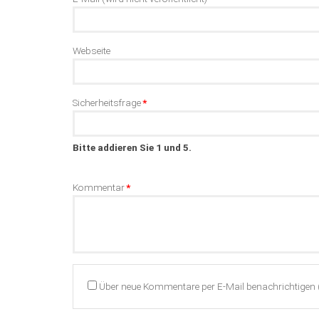
Webseite
Pflichtfeld
Sicherheitsfrage
*
Bitte addieren Sie 1 und 5.
Pflichtfeld
Kommentar
*
Über neue Kommentare per E-Mail benachrichtigen 