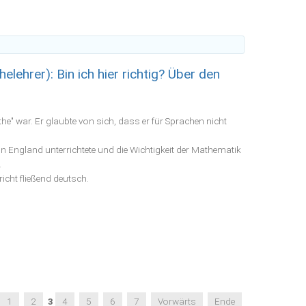
lehrer): Bin ich hier richtig? Über den
athe" war. Er glaubte von sich, dass er für Sprachen nicht
n England unterrichtete und die Wichtigkeit der Mathematik
.
icht fließend deutsch.
1
2
3
4
5
6
7
Vorwärts
Ende