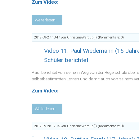
Zum Video:
Video
Weiterlesen …
10
Stefanie
2019-09-27 13:47
von ChristineWarcup(!) (Kommentare: 0)
Bellenbaum
(vielseitige
Video 11: Paul Wiedemann (16 Jahre
Mutter
von
Schüler berichtet
3
Kindern):
Paul berichtet von seinem Weg von der Regelschule über
Von
selbstbestimmten Lernen und damit auch von seinem Ve
der
Zum Video:
Lehrerin
zur
Lernbegleiterin
Video
Weiterlesen …
11:
Paul
2019-09-26 19:15
von ChristineWarcup(!) (Kommentare: 0)
Wiedemann
(16