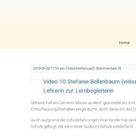
Navigation überspringen
Home
2019-09-28 17:14
von ChristineWarcup(!) (Kommentare: 0)
Video 10 Stefanie Bellenbaum (vielse
Lehrerin zur Lernbegleiterin
Stefanie hat als Lehrerin "etwas anders" gearbeitet als ihr
Entscheidungsfreiheiten eingeräumt, doch diese Art des Un
Auch aufgrund der Schulerfahrungen ihrer Kinder hat sie l
Schule gefolgt, die sie in einer Sudbury-Schule wiederfand.