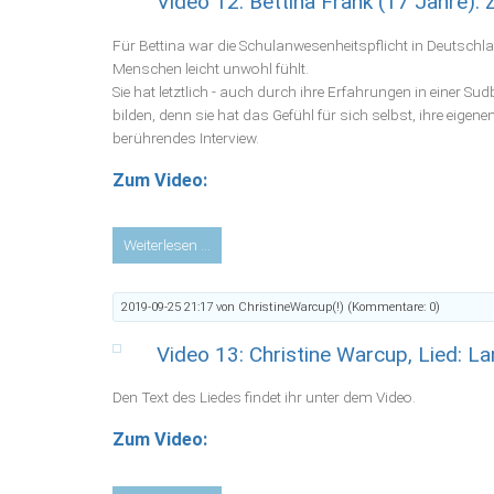
Video 12: Bettina Frank (17 Jahre): 
Jahre):
Achtung
Für Bettina war die Schulanwesenheitspflicht in Deutschla
und
Menschen leicht unwohl fühlt.
Respekt
Sie hat letztlich - auch durch ihre Erfahrungen in einer Su
–
bilden, denn sie hat das Gefühl für sich selbst, ihre eigene
ein
berührendes Interview.
Sudbury-
Schüler
Zum Video:
berichtet
Video
Weiterlesen …
12:
Bettina
2019-09-25 21:17
von ChristineWarcup(!) (Kommentare: 0)
Frank
(17
Video 13: Christine Warcup, Lied: La
Jahre):
Zuhause
Den Text des Liedes findet ihr unter dem Video.
lerne
ich
Zum Video:
besser