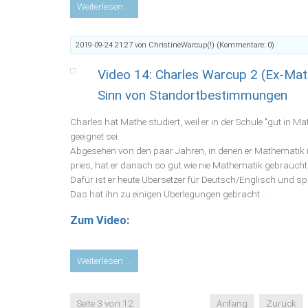
Video
Weiterlesen …
13:
Christine
2019-09-24 21:27
von ChristineWarcup(!) (Kommentare: 0)
Warcup,
Lied:
Video 14: Charles Warcup 2 (Ex-Mathe
Lang
genug
Sinn von Standortbestimmungen
(Ich
sage
Charles hat Mathe studiert, weil er in der Schule "gut in M
nein)
geeignet sei.
Abgesehen von den paar Jahren, in denen er Mathematik i
pries, hat er danach so gut wie nie Mathematik gebraucht
Dafür ist er heute Übersetzer für Deutsch/Englisch und spr
Das hat ihn zu einigen Überlegungen gebracht ...
Zum Video:
Video
Weiterlesen …
14:
Charles
Seite 3 von 12
Anfang
Zurück
Warcup