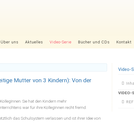
Über uns
Aktuelles
Video-Serie
Bücher und CDs
Kontakt
Video-S
itige Mutter von 3 Kindern): Von der
Nav
Inh
übers
VIDEO-
e KollegInnen. Sie hat den Kindern mehr
REF
terrichtens war für ihre KollegInnen recht fremd.
etztlich das Schulsystem verlassen und ist ihrer Idee von