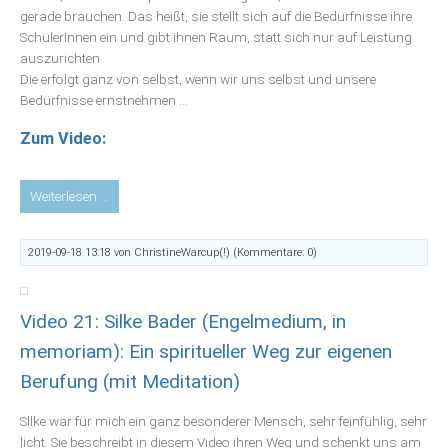
gerade brauchen. Das heißt, sie stellt sich auf die Bedürfnisse ihre
SchülerInnen ein und gibt ihnen Raum, statt sich nur auf Leistung
auszurichten.
Die erfolgt ganz von selbst, wenn wir uns selbst und unsere
Bedürfnisse ernstnehmen ...
Zum Video:
Video
Weiterlesen …
20:
Martina
2019-09-18 13:18
von ChristineWarcup(!) (Kommentare: 0)
Schröder
(Gitarrenlehrerin):
Schutzräume
Video 21: Silke Bader (Engelmedium, in
schaffen,
um
memoriam): Ein spiritueller Weg zur eigenen
bei
Berufung (mit Meditation)
sich
bleiben
Sllke war für mich ein ganz besonderer Mensch, sehr feinfühlig, sehr
zu
licht. Sie beschreibt in diesem Video ihren Weg und schenkt uns am
können