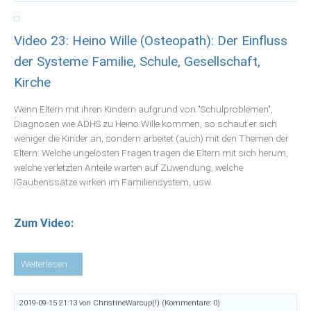
Wernz
(Erzieherin
Video 23: Heino Wille (Osteopath): Der Einfluss
und
Schulgründerin):
der Systeme Familie, Schule, Gesellschaft,
Selbstbestimmtes
Kirche
Lernen
–
Wenn Eltern mit ihren Kindern aufgrund von "Schulproblemen",
auch
Diagnosen wie ADHS zu Heino Wille kommen, so schaut er sich
in
weniger die Kinder an, sondern arbeitet (auch) mit den Themen der
Kindergarten
Eltern: Welche ungelösten Fragen tragen die Eltern mit sich herum,
und
welche verletzten Anteile warten auf Zuwendung, welche
Schule
lGaubenssätze wirken im Familiensystem, usw.
Zum Video:
Video
Weiterlesen …
23:
Heino
2019-09-15 21:13
von ChristineWarcup(!) (Kommentare: 0)
Wille