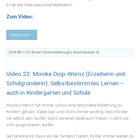
Ende des Interviews eine Meditation.
Zum Video:
Video
Weiterlesen …
21:
Silke
2019-09-17 22:30
von ChristineWarcup(!) (Kommentare: 0)
Bader
(Engelmedium,
in
Video 22: Monika Diop-Wernz (Erzieherin und
memoriam):
Ein
Schulgründerin): Selbstbestimmtes Lernen –
spiritueller
auch in Kindergarten und Schule
Weg
zur
Monika Wernz hat immer schon eine besondere Beziehung zu
eigenen
Kindern gehabt. Dabei war und ist ihr immer wichtig, dass Kinder
Berufung
sie selbst sein dürfen, dass sie einen Spielraum haben, in dem sie
(mit
sich ausprobieren dürfen.
Meditation)
Sie hat erkannt, dass wir die Tendenz haben, Kinder immer wieder zu