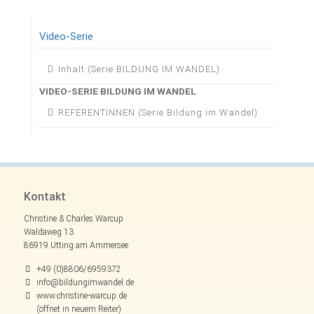
Schüler):
Feinfühligkeit
trifft
Video-Serie
auf
(Schul-)Alltag
Navigation
Inhalt (Serie BILDUNG IM WANDEL)
überspringen
VIDEO-SERIE BILDUNG IM WANDEL
REFERENTINNEN (Serie Bildung im Wandel)
Kontakt
Christine & Charles Warcup
Waldaweg 13
86919 Utting am Ammersee
+49 (0)8806/6959372
info@bildungimwandel.de
www.christine-warcup.de
(öffnet in neuem Reiter)