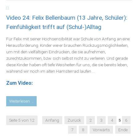
(Osteopath):
Der
Video 24: Felix Bellenbaum (13 Jahre, Schüler):
Einfluss
der
Feinfühligkeit trifft auf (Schul-)Alltag
Systeme
Familie,
Für Felix mit seiner Hochsensibilität war Schule von Anfang an eine
Schule,
Herausforderung. Kinder wie er brauchen Rückzugsmöglichkeiten,
Gesellschaft,
um mit den vielfältigen Eindrücken, die sie aufnehmen,
Kirche
zurechtzukommen, bzw. sich selbst nicht zu verlieren. Und gerade
diese Kinder haben oft tiefe Weisheiten für uns, die sie bereits leben,
während wir noch im alten Hamsterrad laufen ...
Zum Video:
Video
Weiterlesen …
24:
Felix
Seite 5 von 12
Anfang
Zurück
2
3
4
5
6
Bellenbaum
(13
7
8
Vorwärts
Ende
Jahre,